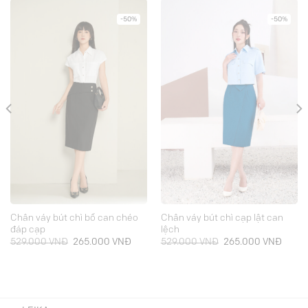
-50%
-50%
Chân váy bút chì bổ can chéo
Chân váy bút chì cạp lật can
đáp cạp
lệch
Giá
Giá
Giá
Giá
529.000
VNĐ
265.000
VNĐ
529.000
VNĐ
265.000
VNĐ
gốc
hiện
gốc
hiện
là:
tại
là:
tại
529.000 VNĐ.
là:
529.000 VNĐ.
là:
000 VNĐ.
265.000 VNĐ.
265.0