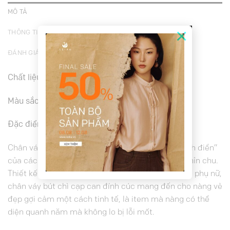
MÔ TẢ
×
THÔNG TIN BỔ SUNG
ĐÁNH GIÁ (9)
Chất liệu
Tuytsi
Màu sắc
Vàng, Xanh lá
Đặc điểm nổi bật
Chân váy bút chì luôn được coi như một item “kinh điển”
của các cô nàng công sở bởi vẻ đẹp thanh lịch, chỉn chu.
Thiết kế ôm trọn lấy đường cong tinh tế của người phụ nữ,
chân váy bút chì cạp can đính cúc mang đến cho nàng vẻ
đẹp gợi cảm một cách tinh tế, là item mà nàng có thể
diện quanh năm mà không lo bị lỗi mốt.