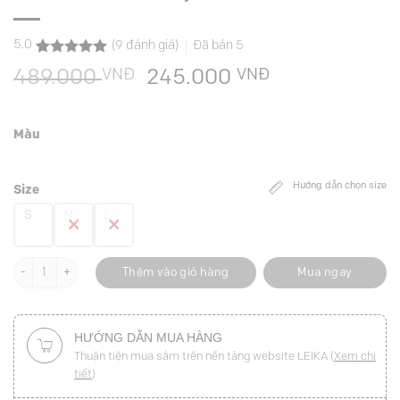
5.0
(
9
đánh giá)
Đã bán
5
5.0
9
trên 5
VNĐ
Giá
VNĐ
Giá
489.000
245.000
dựa trên
đánh giá
gốc
hiện
là:
tại
Màu
489.000 VNĐ.
là:
245.000 VNĐ
Hướng dẫn chọn size
Size
S
M
L
CV bút chì đính khuy xẻ trước số lượng
Thêm vào giỏ hàng
Mua ngay
HƯỚNG DẪN MUA HÀNG
Thuận tiện mua sắm trên nền tảng website LEIKA (
Xem chi
tiết
)