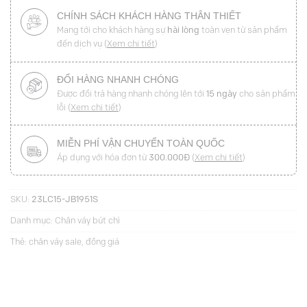
CHÍNH SÁCH KHÁCH HÀNG THÂN THIẾT
Mang tới cho khách hàng sự
hài lòng
toàn vẹn từ sản phẩm
đến dịch vụ (
Xem chi tiết
)
ĐỔI HÀNG NHANH CHÓNG
Được đổi trả hàng nhanh chóng lên tới
15 ngày
cho sản phẩm
lỗi (
Xem chi tiết
)
MIỄN PHÍ VẬN CHUYỂN TOÀN QUỐC
Áp dụng với hóa đơn từ
300.000Đ
(
Xem chi tiết
)
SKU:
23LC15-JB1951S
Danh mục:
Chân váy bút chì
Thẻ:
chân váy sale
,
đồng giá