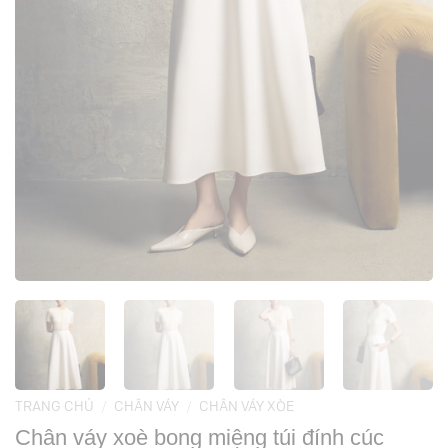
TRANG CHỦ
/
CHÂN VÁY
/
CHÂN VÁY XÒE
Chân váy xoè bong miệng túi đính cúc