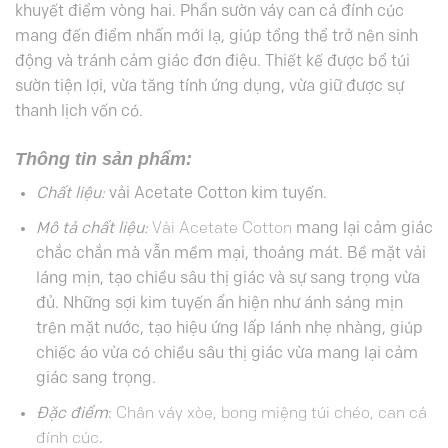
khuyết điểm vòng hai. Phần sườn váy can cá đính cúc
mang đến điểm nhấn mới lạ, giúp tổng thể trở nên sinh
động và tránh cảm giác đơn điệu. Thiết kế được bổ túi
sườn tiện lợi, vừa tăng tính ứng dụng, vừa giữ được sự
thanh lịch vốn có.
Thông tin sản phẩm:
Chất liệu:
vải Acetate Cotton kim tuyến.
Mô tả chất liệu:
Vải Acetate Cotton
mang lại cảm giác
chắc chắn mà vẫn mềm mại, thoáng mát. Bề mặt vải
láng mịn, tạo chiều sâu thị giác và sự sang trọng vừa
đủ. Những sợi kim tuyến ẩn hiện như ánh sáng mịn
trên mặt nước, tạo hiệu ứng lấp lánh nhẹ nhàng, giúp
chiếc áo vừa có chiều sâu thị giác vừa mang lại cảm
giác sang trọng.
Đặc điểm
:
Chân váy xòe, bong miệng túi chéo, can cá
đính cúc
.