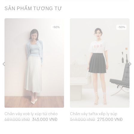
SẢN PHẨM TƯƠNG TỰ
-50%
-50%
Chân váy xoè ly xúp túi chéo
Chân váy tafta xếp ly súp
Giá
Giá
Giá
Giá
689.000
VNĐ
345.000
VNĐ
549.000
VNĐ
275.000
VNĐ
gốc
hiện
gốc
hiện
là:
tại
là:
tại
689.000 VNĐ.
là:
549.000 VNĐ.
là: