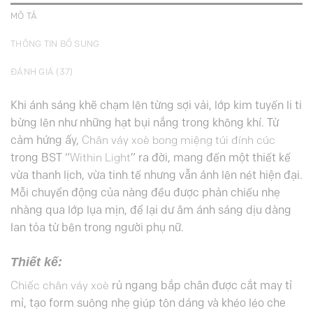
MÔ TẢ
THÔNG TIN BỔ SUNG
ĐÁNH GIÁ (37)
Khi ánh sáng khẽ chạm lên từng sợi vải, lớp kim tuyến li ti
bừng lên như những hạt bụi nắng trong không khí. Từ
cảm hứng ấy,
Chân váy xoè bong miệng túi đính cúc
trong BST “
Within Light
” ra đời, mang đến một thiết kế
vừa thanh lịch, vừa tinh tế nhưng vẫn ánh lên nét hiện đại.
Mỗi chuyển động của nàng đều được phản chiếu nhẹ
nhàng qua lớp lụa mịn, để lại dư âm ánh sáng dịu dàng
lan tỏa từ bên trong người phụ nữ.
Thiết kế:
Chiếc chân váy xoè
rủ ngang bắp chân được cắt may tỉ
mỉ, tạo form suông nhẹ giúp tôn dáng và khéo léo che