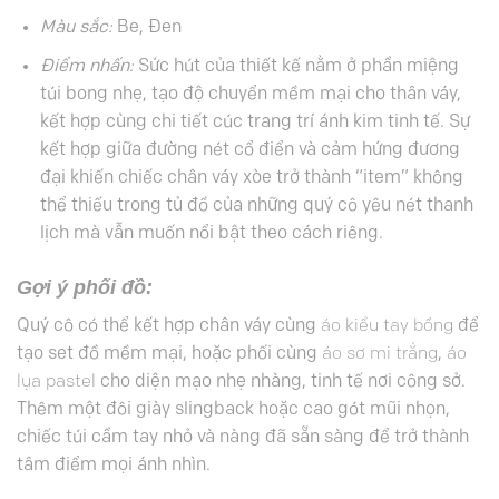
Màu sắc:
Be, Đen
Điểm nhấn:
Sức hút của thiết kế nằm ở phần miệng
túi bong nhẹ, tạo độ chuyển mềm mại cho thân váy,
kết hợp cùng chi tiết cúc trang trí ánh kim tinh tế. Sự
kết hợp giữa đường nét cổ điển và cảm hứng đương
đại khiến chiếc chân váy xòe trở thành “item” không
thể thiếu trong tủ đồ của những quý cô yêu nét thanh
lịch mà vẫn muốn nổi bật theo cách riêng.
Gợi ý phối đồ:
Quý cô có thể kết hợp chân váy cùng
áo kiểu tay bồng
để
tạo set đồ mềm mại, hoặc phối cùng
áo sơ mi trắng
,
áo
lụa pastel
cho diện mạo nhẹ nhàng, tinh tế nơi công sở.
Thêm một đôi giày slingback hoặc cao gót mũi nhọn,
chiếc túi cầm tay nhỏ và nàng đã sẵn sàng để trở thành
tâm điểm mọi ánh nhìn.