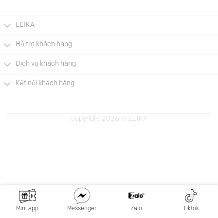
.000 VNĐ.
345.000 VNĐ.
275.0
LEIKA
Hỗ trợ khách hàng
Dịch vụ khách hàng
Kết nối khách hàng
Copyright 2026 © LEIKA
Mini app
Messenger
Zalo
Tiktok