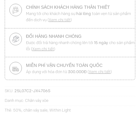
CHÍNH SÁCH KHÁCH HÀNG THÂN THIẾT
Mang tới cho khách hàng sự
hài lòng
toàn vẹn từ sản phẩm
đến dịch vụ (
Xem chi tiết
)
ĐỔI HÀNG NHANH CHÓNG
Được đổi trả hàng nhanh chóng lên tới
15 ngày
cho sản phẩm
lỗi (
Xem chi tiết
)
MIỄN PHÍ VẬN CHUYỂN TOÀN QUỐC
Áp dụng với hóa đơn từ
300.000Đ
(
Xem chi tiết
)
SKU:
25L07C2-JX4706S
Danh mục:
Chân váy xòe
Thẻ:
50%
,
chân váy sale
,
Within Light