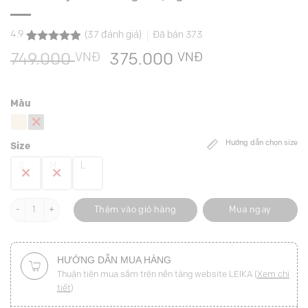
4.9
(
37
đánh giá)
Đã bán
373
4.9
37
trên 5
VNĐ
Giá
VNĐ
Giá
749.000
375.000
dựa trên
đánh giá
gốc
hiện
là:
tại
Màu
749.000 VNĐ.
là:
375.000 VNĐ
Hướng dẫn chọn size
Size
S
M
L
Chân váy xoè bong miệng túi đính cúc số lượng
Thêm vào giỏ hàng
Mua ngay
HƯỚNG DẪN MUA HÀNG
Thuận tiện mua sắm trên nền tảng website LEIKA (
Xem chi
tiết
)