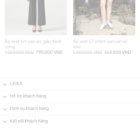
Áo vest ôm can eo, gấu đánh
Áo vest CT chờm vai can eo
cong
sau
á
Giá
Giá
Giá
Giá
1.589.000
VNĐ
795.000
VNĐ
1.289.000
VNĐ
645.000
VNĐ
ện
gốc
hiện
gốc
hiện
là:
tại
là:
tại
1.589.000 VNĐ.
là:
1.289.000 VNĐ.
là:
5.000 VNĐ.
795.000 VNĐ.
645.
LEIKA
Hỗ trợ khách hàng
Dịch vụ khách hàng
Kết nối khách hàng