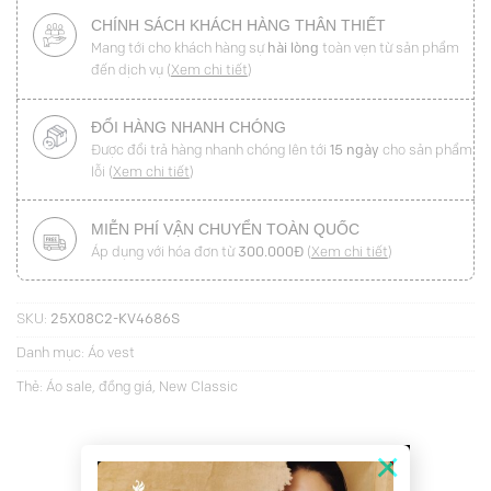
CHÍNH SÁCH KHÁCH HÀNG THÂN THIẾT
Mang tới cho khách hàng sự
hài lòng
toàn vẹn từ sản phẩm
đến dịch vụ (
Xem chi tiết
)
ĐỔI HÀNG NHANH CHÓNG
Được đổi trả hàng nhanh chóng lên tới
15 ngày
cho sản phẩm
lỗi (
Xem chi tiết
)
MIỄN PHÍ VẬN CHUYỂN TOÀN QUỐC
Áp dụng với hóa đơn từ
300.000Đ
(
Xem chi tiết
)
SKU:
25X08C2-KV4686S
Danh mục:
Áo vest
Thẻ:
Áo sale
,
đồng giá
,
New Classic
×