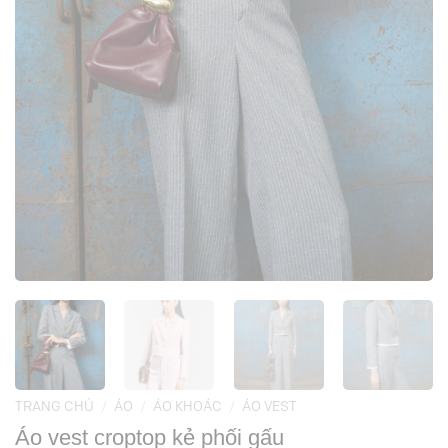
TRANG CHỦ
/
ÁO
/
ÁO KHOÁC
/
ÁO VEST
Áo vest croptop kẻ phối gấu