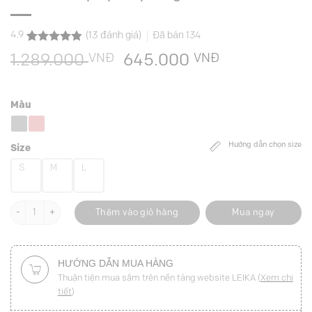
4.9
(
13
đánh giá)
Đã bán
134
4.9
13
trên 5
VNĐ
Giá
VNĐ
Giá
1.289.000
645.000
dựa trên
đánh giá
gốc
hiện
là:
tại
Màu
1.289.000 VNĐ.
là:
645.000 VN
Hướng dẫn chọn size
Size
S
M
L
Áo vest croptop kẻ phối gấu số lượng
Thêm vào giỏ hàng
Mua ngay
HƯỚNG DẪN MUA HÀNG
Thuận tiện mua sắm trên nền tảng website LEIKA (
Xem chi
tiết
)