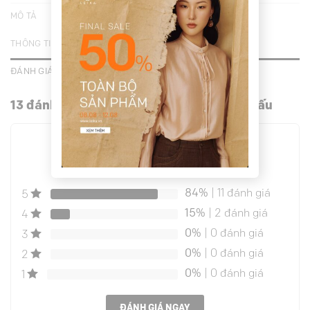
MÔ TẢ
THÔNG TIN BỔ SUNG
ĐÁNH GIÁ (13)
13 đánh giá cho
Áo vest croptop kẻ phối gấu
4.9
ĐÁNH GIÁ TRUNG BÌNH
84%
| 11 đánh giá
5
15%
| 2 đánh giá
4
0%
| 0 đánh giá
3
0%
| 0 đánh giá
2
0%
| 0 đánh giá
1
ĐÁNH GIÁ NGAY