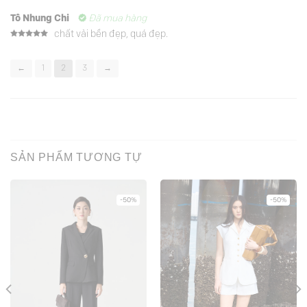
Được xếp
hạng
5
5
Tô Nhung Chi
Đã mua hàng
sao
chất vải bền đẹp, quá đẹp.
Được xếp
hạng
5
5
sao
←
1
2
3
→
SẢN PHẨM TƯƠNG TỰ
-50%
-50%