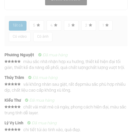
Tất cả
5
4
3
2
1
Có video
Có ảnh
Phương Nguyệt
Đã mua hàng
màu sắc nhã nhặn hợp xu hướng, thiết kế hiện đại tối
Được xếp
giản, thiết kế đa năng dễ phối, quá chất lượngchất lượng vượt trội.
hạng
5
5
sao
Thúy Trâm
Đã mua hàng
vải không nhăn sau giặt, rất đẹpmàu sắc phù hợp nhiều
Được xếp
dịp, chất liệu cao cấp không xù lông.
hạng
5
5
sao
Kiều Thư
Đã mua hàng
chất vải mát mẻ cả ngày, phong cách hiện đại, màu sắc
Được xếp
trung tính dễ layer.
hạng
5
5
sao
Lý Vy Linh
Đã mua hàng
chi tiết túi áo tinh xảo, quá đẹp.