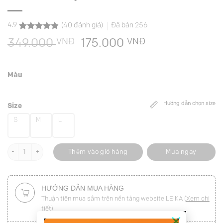
4.9
(
40
đánh giá)
Đã bán
256
4.9
40
trên 5
VNĐ
Giá
VNĐ
Giá
349.000
175.000
dựa trên
đánh giá
gốc
hiện
là:
tại
Màu
349.000 VNĐ.
là:
175.000 VNĐ.
Hướng dẫn chọn size
Size
S
M
L
Áo thun CT tay liền in hình bikini số lượng
Thêm vào giỏ hàng
Mua ngay
HƯỚNG DẪN MUA HÀNG
Thuận tiện mua sắm trên nền tảng website LEIKA (
Xem chi
tiết
)
×