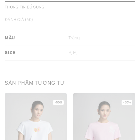
THÔNG TIN BỔ SUNG
ĐÁNH GIÁ (40)
MÀU
Trắng
SIZE
S, M, L
SẢN PHẨM TƯƠNG TỰ
-50%
-50%