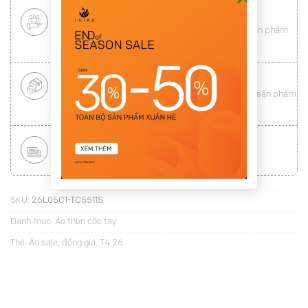
CHÍNH SÁCH KHÁCH HÀNG THÂN THIẾT
Mang tới cho khách hàng sự
hài lòng
toàn vẹn từ sản phẩm
đến dịch vụ (
Xem chi tiết
)
ĐỔI HÀNG NHANH CHÓNG
Được đổi trả hàng nhanh chóng lên tới
15 ngày
cho sản phẩm
lỗi (
Xem chi tiết
)
MIỄN PHÍ VẬN CHUYỂN TOÀN QUỐC
Áp dụng với hóa đơn từ
300.000Đ
(
Xem chi tiết
)
SKU:
26L05C1-TC5511S
Danh mục:
Áo thun cộc tay
Thẻ:
Áo sale
,
đồng giá
,
T4 26