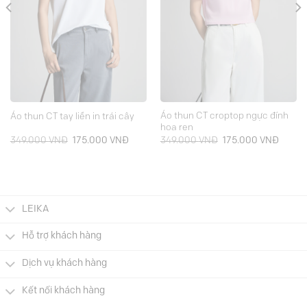
Áo thun CT croptop ngực đính
Áo thun CT tay liền in trái cây
hoa ren
Giá
Giá
Giá
Giá
349.000
VNĐ
175.000
VNĐ
349.000
VNĐ
175.000
VNĐ
gốc
hiện
gốc
hiện
là:
tại
là:
tại
349.000 VNĐ.
là:
349.000 VNĐ.
là:
000 VNĐ.
175.000 VNĐ.
175.00
LEIKA
Hỗ trợ khách hàng
Dịch vụ khách hàng
Kết nối khách hàng