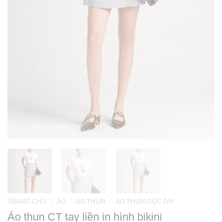
TRANG CHỦ
/
ÁO
/
ÁO THUN
/
ÁO THUN CỘC TAY
Áo thun CT tay liền in hình bikini