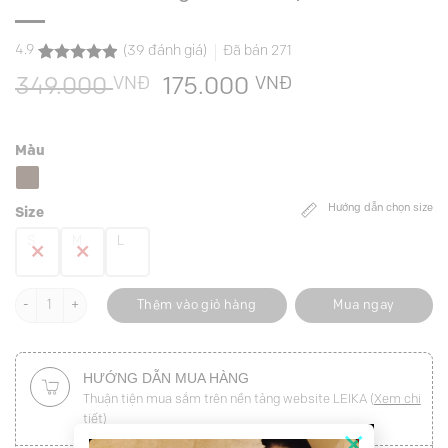
4.9
(
39
đánh giá)
Đã bán
271
4.9
39
trên 5
VNĐ
Giá
VNĐ
Giá
349.000
175.000
dựa trên
đánh giá
gốc
hiện
là:
tại
Màu
349.000 VNĐ.
là:
175.000 VNĐ.
Hướng dẫn chọn size
Size
S
M
L
Áo thun CT suông in ô cờ hoạ tiết số lượng
Thêm vào giỏ hàng
Mua ngay
HƯỚNG DẪN MUA HÀNG
Thuận tiện mua sắm trên nền tảng website LEIKA (
Xem chi
tiết
)
×