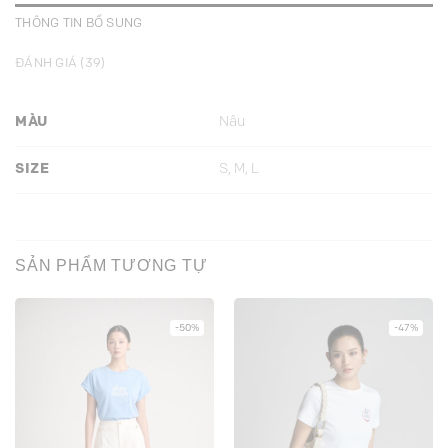
THÔNG TIN BỔ SUNG
ĐÁNH GIÁ (39)
MÀU
Nâu
SIZE
S, M, L
SẢN PHẨM TƯƠNG TỰ
-50%
-47%