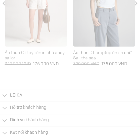
Áo thun CT tay liền in chữ ahoy
Áo thun CT croptop ôm in chữ
sailor
Sail the sea
Giá
Giá
Giá
Giá
349.000
VNĐ
175.000
VNĐ
329.000
VNĐ
175.000
VNĐ
gốc
hiện
gốc
hiện
là:
tại
là:
tại
349.000 VNĐ.
là:
329.000 VNĐ.
là:
000 VNĐ.
175.000 VNĐ.
175.00
LEIKA
Hỗ trợ khách hàng
Dịch vụ khách hàng
Kết nối khách hàng