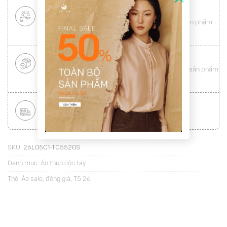
CHÍNH SÁCH KHÁCH HÀNG THÂN THIẾT
Mang tới cho khách hàng sự
hài lòng
toàn vẹn từ sản phẩm
đến dịch vụ (
Xem chi tiết
)
ĐỔI HÀNG NHANH CHÓNG
Được đổi trả hàng nhanh chóng lên tới
15 ngày
cho sản phẩm
lỗi (
Xem chi tiết
)
MIỄN PHÍ VẬN CHUYỂN TOÀN QUỐC
Áp dụng với hóa đơn từ
300.000Đ
(
Xem chi tiết
)
SKU:
26L05C1-TC5520S
Danh mục:
Áo thun cộc tay
Thẻ:
Áo sale
,
đồng giá
,
T5 26