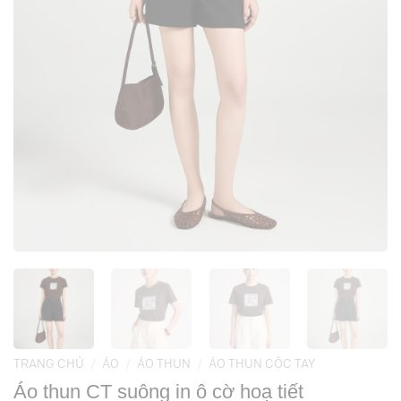
TRANG CHỦ
/
ÁO
/
ÁO THUN
/
ÁO THUN CỘC TAY
Áo thun CT suông in ô cờ hoạ tiết