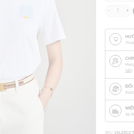
Áo thun CT suô
HƯỚ
Thuậ
CHÍ
Mang
tiết
)
ĐỔI
Được
MIỄ
Áp d
SKU:
26L03C2-