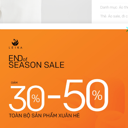
Danh mục:
Áo th
Thẻ:
Áo sale
,
đi c
THÔNG TIN BỔ SUNG
ĐÁNH GIÁ (64)
Trắng
S, M, L