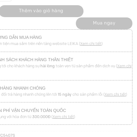
ng in hoa mặt trời số lượng
Thêm vào giỏ hàng
Mua ngay
NG DẪN MUA HÀNG
n tiện mua sắm trên nền tảng website LEIKA (
Xem chi tiết
)
NH SÁCH KHÁCH HÀNG THÂN THIẾT
 tới cho khách hàng sự
hài lòng
toàn vẹn từ sản phẩm đến dịch vụ (
Xem chi
 HÀNG NHANH CHÓNG
 đổi trả hàng nhanh chóng lên tới
15 ngày
cho sản phẩm lỗi (
Xem chi tiết
)
N PHÍ VẬN CHUYỂN TOÀN QUỐC
ụng với hóa đơn từ
300.000Đ
(
Xem chi tiết
)
TC5407S