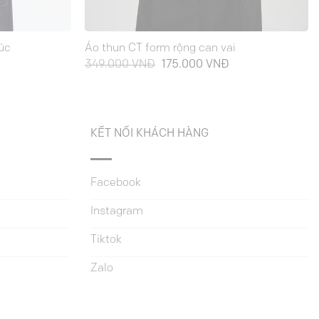
úc
Áo thun CT form rộng can vai
iá
Giá
Giá
349.000
VNĐ
175.000
VNĐ
iện
gốc
hiện
ại
là:
tại
:
349.000 VNĐ.
là:
75.000 VNĐ.
175.000 VNĐ.
KẾT NỐI KHÁCH HÀNG
Facebook
Instagram
Tiktok
Zalo