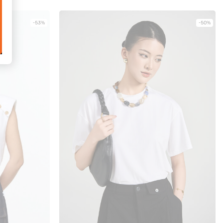
-53%
-50%