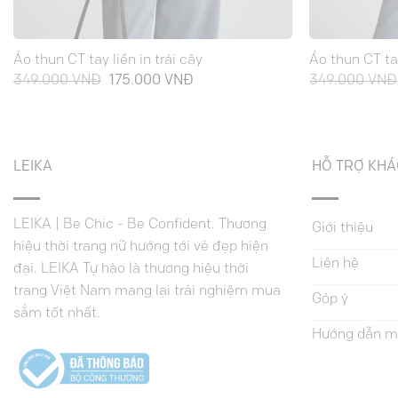
Áo thun CT tay liền in trái cây
Áo thun CT ta
Giá
Giá
349.000
VNĐ
175.000
VNĐ
349.000
VNĐ
gốc
hiện
là:
tại
349.000 VNĐ.
là:
175.000 VNĐ.
LEIKA
HỖ TRỢ KH
LEIKA | Be Chic - Be Confident. Thương
Giới thiệu
hiệu thời trang nữ hướng tới vẻ đẹp hiện
Liên hệ
đại. LEIKA Tự hào là thương hiệu thời
trang Việt Nam mang lại trải nghiệm mua
Góp ý
sắm tốt nhất.
Hướng dẫn m