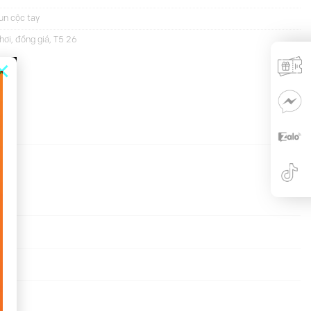
un cộc tay
hơi
,
đồng giá
,
T5 26
×