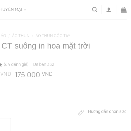
HUYẾN MẠI
ÁO
/
ÁO THUN
/
ÁO THUN CỘC TAY
 CT suông in hoa mặt trời
(
64
đánh giá)
Đã bán
332
VNĐ
Giá
VNĐ
Giá
0
175.000
gốc
hiện
là:
tại
349.000 VNĐ.
là:
175.000 VNĐ.
Hướng dẫn chọn size
L