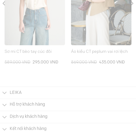
Sơ mi CT bèo tay cúc đôi
Áo kiểu CT peplum vai rơi lệch
Giá
Giá
Giá
Giá
589.000
VNĐ
295.000
VNĐ
869.000
VNĐ
435.000
VNĐ
gốc
hiện
gốc
hiện
là:
tại
là:
tại
589.000 VNĐ.
là:
869.000 VNĐ.
là:
000 VNĐ.
295.000 VNĐ.
435.0
LEIKA
Hỗ trợ khách hàng
Dịch vụ khách hàng
Kết nối khách hàng