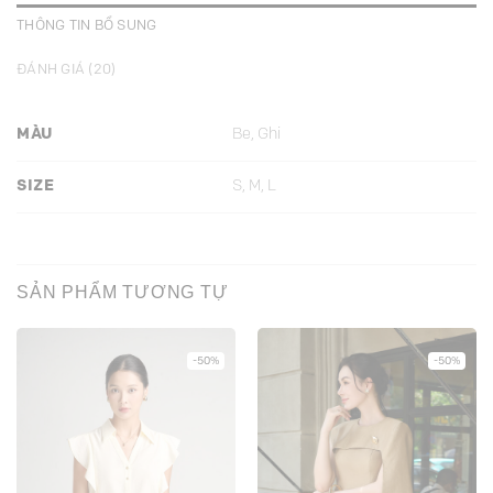
THÔNG TIN BỔ SUNG
ĐÁNH GIÁ (20)
MÀU
Be, Ghi
SIZE
S, M, L
SẢN PHẨM TƯƠNG TỰ
-50%
-50%