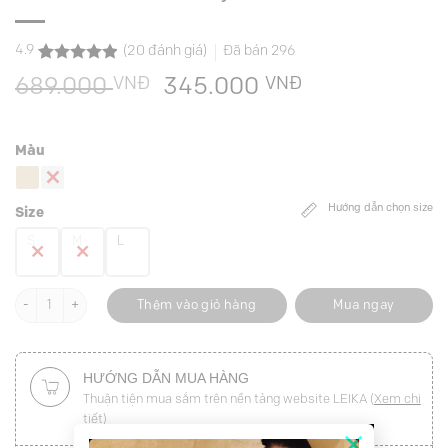
4.9
(
20
đánh giá)
Đã bán
296
4.9
20
trên 5
VNĐ
Giá
VNĐ
Giá
689.000
345.000
dựa trên
đánh giá
gốc
hiện
là:
tại
Màu
689.000 VNĐ.
là:
345.000 VNĐ
Hướng dẫn chọn size
Size
S
M
L
Áo kiểu CT vai liền tay số lượng
Thêm vào giỏ hàng
Mua ngay
HƯỚNG DẪN MUA HÀNG
Thuận tiện mua sắm trên nền tảng website LEIKA (
Xem chi
tiết
)
×