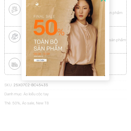
CHÍNH SÁCH KHÁCH HÀNG THÂN THIẾT
Mang tới cho khách hàng sự
hài lòng
toàn vẹn từ sản phẩm
đến dịch vụ (
Xem chi tiết
)
ĐỔI HÀNG NHANH CHÓNG
Được đổi trả hàng nhanh chóng lên tới
15 ngày
cho sản phẩm
lỗi (
Xem chi tiết
)
MIỄN PHÍ VẬN CHUYỂN TOÀN QUỐC
Áp dụng với hóa đơn từ
300.000Đ
(
Xem chi tiết
)
SKU:
25X07C2-BC4543S
Danh mục:
Áo kiểu cộc tay
Thẻ:
50%
,
Áo sale
,
New T8