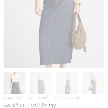
TRANG CHỦ
/
ÁO
/
ÁO KIỂU
/
ÁO KIỂU CỘC TAY
Áo kiểu CT vai liền tay