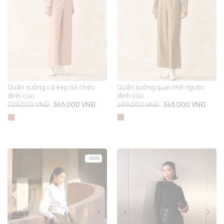
Quần suông cá kẹp túi chéo
Quần suông quai nhê ngược
đính cúc
đính cúc
Giá
Giá
Giá
Giá
729.000
VNĐ
365.000
VNĐ
689.000
VNĐ
345.000
VNĐ
gốc
hiện
gốc
hiện
là:
tại
là:
tại
729.000 VNĐ.
là:
689.000 VNĐ.
là:
365.000 VNĐ.
345.0
-50%