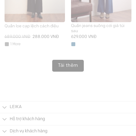
Quần jeans suông cơi giả túi
Quần loe cạp lệch cách điệu
sau
Giá
Giá
689.000
VNĐ
288.000
VNĐ
629.000
VNĐ
gốc
hiện
là:
tại
1 More
689.000 VNĐ.
là:
288.000 VNĐ.
Tải thêm
LEIKA
Hỗ trợ khách hàng
Dịch vụ khách hàng