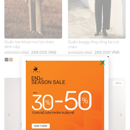
Quần loe khoá moi túi chéo
Quần baggy ống rộng túi cơi
đính nắp
chéo
Giá
Giá
Giá
Giá
689.000
VNĐ
288.000
VNĐ
649.000
VNĐ
288.000
VNĐ
gốc
hiện
gốc
hiện
×
là:
tại
là:
tại
689.000 VNĐ.
là:
649.000 VNĐ.
là:
288.000 VNĐ.
288.0
-50%
-58%