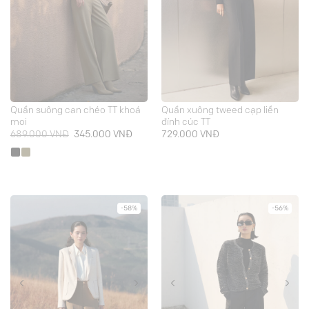
Quần suông can chéo TT khoá
Quần xuông tweed cạp liền
moi
đính cúc TT
Giá
Giá
689.000
VNĐ
345.000
VNĐ
729.000
VNĐ
gốc
hiện
là:
tại
689.000 VNĐ.
là:
345.000 VNĐ.
-58%
-56%