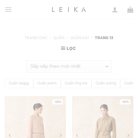
Chuyển
đến
nội
dung
TRANG CHỦ
/
QUẦN
/
QUẦN DÀI
/
TRANG 13
LỌC
Quần baggy
Quần jeans
Quần ống loe
Quần suông
Quần Te
-50%
-50%