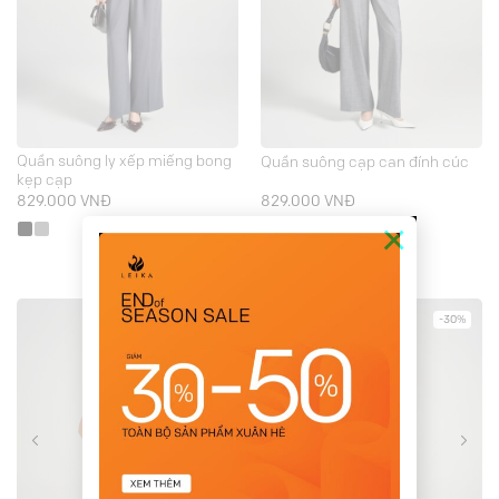
Quần suông ly xếp miếng bong
Quần suông cạp can đính cúc
kẹp cạp
829.000
VNĐ
829.000
VNĐ
×
-30%
-30%