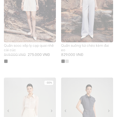
Quần sooc xếp ly cạp quai nhê
Quần suông túi chéo kèm đai
cài cúc
eo
Giá
Giá
549.000
VNĐ
275.000
VNĐ
829.000
VNĐ
gốc
hiện
là:
tại
549.000 VNĐ.
là:
275.000 VNĐ.
-30%