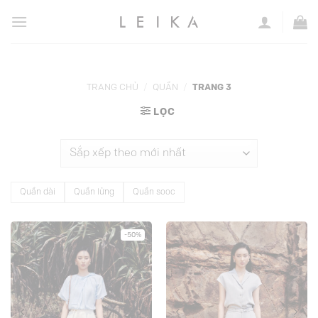
Chuyển
đến
nội
dung
TRANG CHỦ
/
QUẦN
/
TRANG 3
LỌC
Quần dài
Quần lửng
Quần sooc
-50%