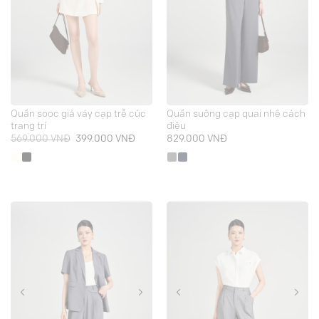
Quần sooc giả váy cạp trễ cúc
Quần suông cạp quai nhê cách
trang trí
điệu
Giá
Giá
569.000
VNĐ
399.000
VNĐ
829.000
VNĐ
gốc
hiện
là:
tại
569.000 VNĐ.
là:
399.000 VNĐ.