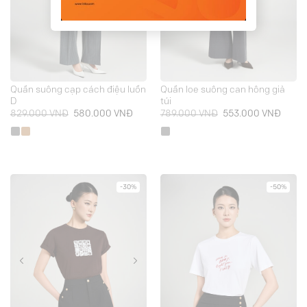
Quần suông cạp cách điệu luồn
Quần loe suông can hông giả
D
túi
Giá
Giá
Giá
Giá
829.000
VNĐ
580.000
VNĐ
789.000
VNĐ
553.000
VNĐ
gốc
hiện
gốc
hiện
là:
tại
là:
tại
829.000 VNĐ.
là:
789.000 VNĐ.
là:
580.000 VNĐ.
553.0
-30%
-50%