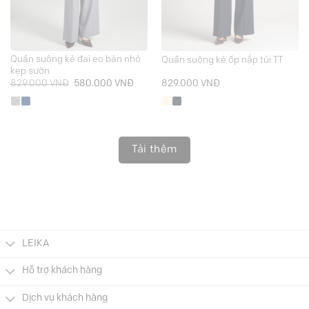
Quần suông kẻ đai eo bản nhỏ
Quần suông kẻ ốp nắp túi TT
kẹp sườn
Giá
Giá
829.000
VNĐ
580.000
VNĐ
829.000
VNĐ
gốc
hiện
là:
tại
829.000 VNĐ.
là:
580.000 VNĐ.
Tải thêm
LEIKA
Hỗ trợ khách hàng
Dịch vụ khách hàng