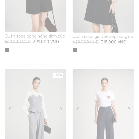
Quần sooc bong hông đính cúc
Quần sooc giả váy xếp bong eo
Giá
Giá
Giá
Giá
569.000
VNĐ
399.000
VNĐ
629.000
VNĐ
315.000
VNĐ
gốc
hiện
gốc
hiện
là:
tại
là:
tại
569.000 VNĐ.
là:
629.000 VNĐ.
là:
399.000 VNĐ.
315.00
-30%