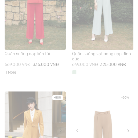
Quần suông vạt bong cạp đính
Quần suông cạp liền túi
cúc
Giá
Giá
Giá
Giá
669.000
VNĐ
335.000
VNĐ
649.000
VNĐ
325.000
VNĐ
gốc
hiện
gốc
hiện
là:
tại
là:
tại
1 More
669.000 VNĐ.
là:
649.000 VNĐ.
là:
335.000 VNĐ.
325.0
-50%
-50%