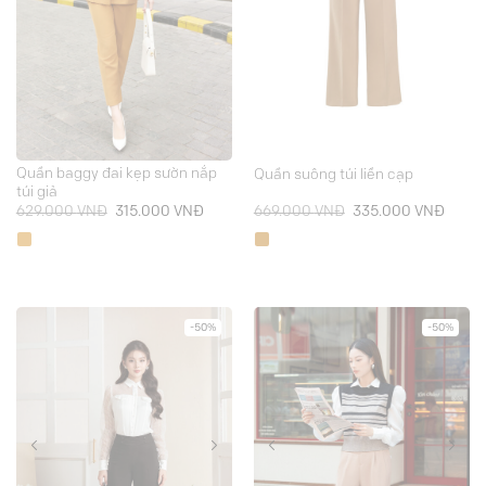
Quần baggy đai kẹp sườn nắp
Quần suông túi liền cạp
túi giả
Giá
Giá
Giá
Giá
629.000
VNĐ
315.000
VNĐ
669.000
VNĐ
335.000
VNĐ
gốc
hiện
gốc
hiện
là:
tại
là:
tại
629.000 VNĐ.
là:
669.000 VNĐ.
là:
315.000 VNĐ.
335.0
-50%
-50%