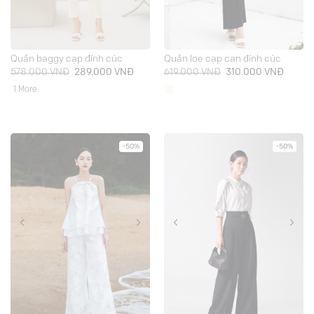
Quần baggy cạp đính cúc
Quần loe cạp can đính cúc
Giá
Giá
Giá
Giá
578.000
VNĐ
289.000
VNĐ
619.000
VNĐ
310.000
VNĐ
gốc
hiện
gốc
hiện
là:
tại
là:
tại
1 More
578.000 VNĐ.
là:
619.000 VNĐ.
là:
289.000 VNĐ.
310.00
-50%
-50%