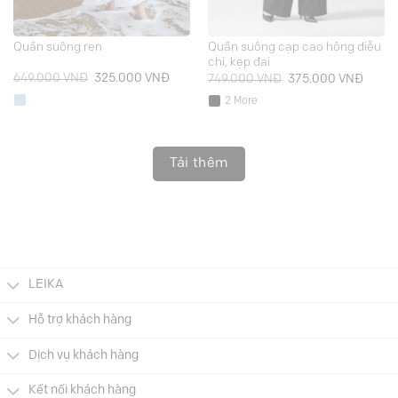
Quần suông ren
Quần suông cạp cao hông diễu
chỉ, kẹp đai
Giá
Giá
Giá
Giá
649.000
VNĐ
325.000
VNĐ
749.000
VNĐ
375.000
VNĐ
gốc
hiện
gốc
hiện
là:
tại
là:
tại
2 More
649.000 VNĐ.
là:
749.000 VNĐ.
là:
325.000 VNĐ.
375.0
Tải thêm
LEIKA
Hỗ trợ khách hàng
Dịch vụ khách hàng
Kết nối khách hàng