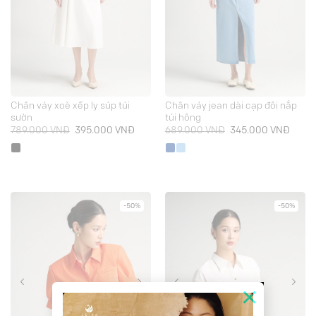
Chân váy xoè xếp ly súp túi
Chân váy jean dài cạp đôi nắp
sườn
túi hông
Giá
Giá
Giá
Giá
789.000
VNĐ
395.000
VNĐ
689.000
VNĐ
345.000
VNĐ
gốc
hiện
gốc
hiện
là:
tại
là:
tại
789.000 VNĐ.
là:
689.000 VNĐ.
là:
395.000 VNĐ.
345.0
-50%
-50%
×