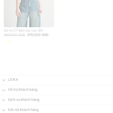
Sơ mi CT bèo tay cúc đôi
Giá
Giá
589.000
VNĐ
295.000
VNĐ
gốc
hiện
là:
tại
589.000 VNĐ.
là:
295.000 VNĐ.
LEIKA
Hỗ trợ khách hàng
Dịch vụ khách hàng
Kết nối khách hàng