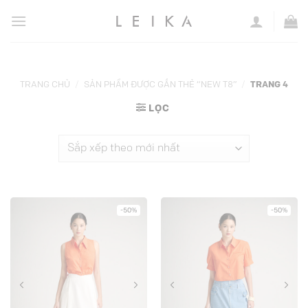
Chuyển
đến
nội
dung
TRANG CHỦ
/
SẢN PHẨM ĐƯỢC GẮN THẺ “NEW T8”
/
TRANG 4
LỌC
-50%
-50%