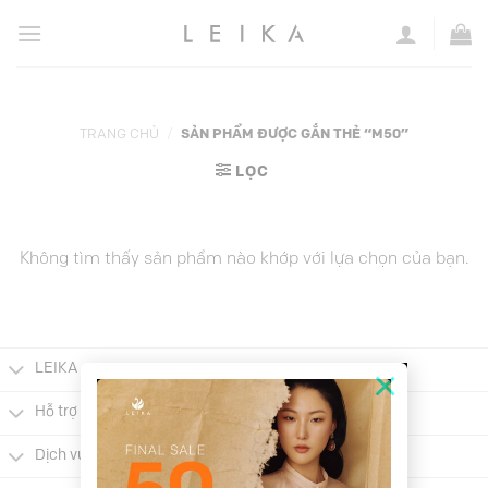
Chuyển
đến
nội
dung
TRANG CHỦ
/
SẢN PHẨM ĐƯỢC GẮN THẺ “M50”
LỌC
Không tìm thấy sản phẩm nào khớp với lựa chọn của bạn.
LEIKA
×
Hỗ trợ khách hàng
Dịch vụ khách hàng