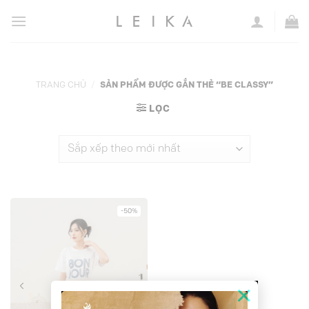
Chuyển
đến
nội
dung
TRANG CHỦ
/
SẢN PHẨM ĐƯỢC GẮN THẺ “BE CLASSY”
LỌC
-50%
×