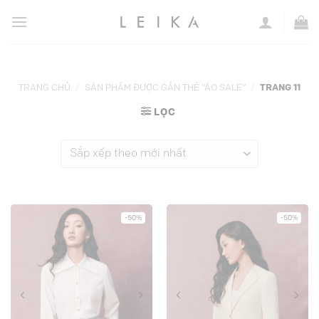
Chuyển
đến
nội
dung
TRANG CHỦ
/
SẢN PHẨM ĐƯỢC GẮN THẺ “ÁO SALE”
/
TRANG 11
LỌC
-50%
-50%