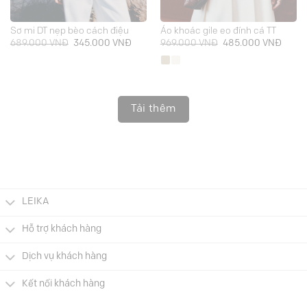
Sơ mi DT nẹp bèo cách điệu
Áo khoác gile eo đính cá TT
Giá
Giá
Giá
Giá
689.000
VNĐ
345.000
VNĐ
969.000
VNĐ
485.000
VNĐ
gốc
hiện
gốc
hiện
là:
tại
là:
tại
689.000 VNĐ.
là:
969.000 VNĐ.
là:
345.000 VNĐ.
485.0
Tải thêm
LEIKA
Hỗ trợ khách hàng
Dịch vụ khách hàng
Kết nối khách hàng