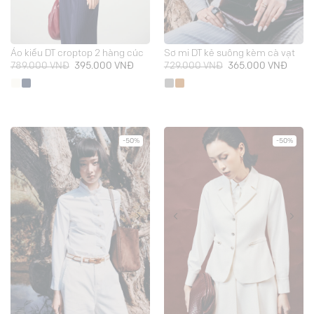
Áo kiểu DT croptop 2 hàng cúc
Sơ mi DT kẻ suông kèm cà vạt
Giá
Giá
Giá
Giá
789.000
VNĐ
395.000
VNĐ
729.000
VNĐ
365.000
VNĐ
gốc
hiện
gốc
hiện
là:
tại
là:
tại
789.000 VNĐ.
là:
729.000 VNĐ.
là:
395.000 VNĐ.
365.0
-50%
-50%