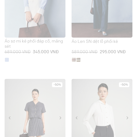
Áo sơ mi kẻ phối đáp cổ, măng
Áo Len SN dệt lỗ phối kẻ
sét
Giá
Giá
Giá
Giá
689.000
VNĐ
345.000
VNĐ
589.000
VNĐ
295.000
VNĐ
gốc
hiện
gốc
hiện
là:
tại
là:
tại
689.000 VNĐ.
là:
589.000 VNĐ.
là:
345.000 VNĐ.
295.0
-50%
-50%