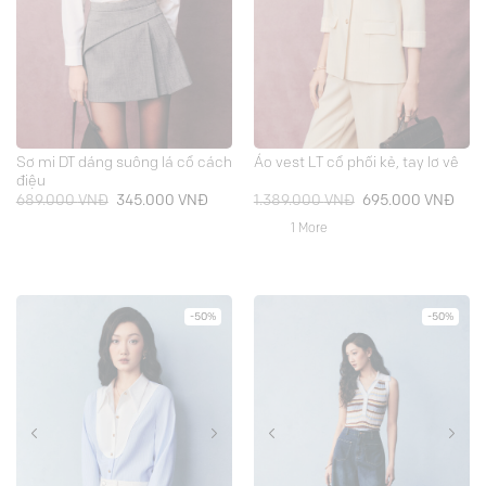
Sơ mi DT dáng suông lá cổ cách
Áo vest LT cổ phối kẻ, tay lơ vê
điệu
Giá
Giá
Giá
Giá
689.000
VNĐ
345.000
VNĐ
1.389.000
VNĐ
695.000
VNĐ
gốc
hiện
gốc
hiện
là:
tại
là:
tại
1 More
689.000 VNĐ.
là:
1.389.000 VNĐ.
là:
345.000 VNĐ.
695.
-50%
-50%