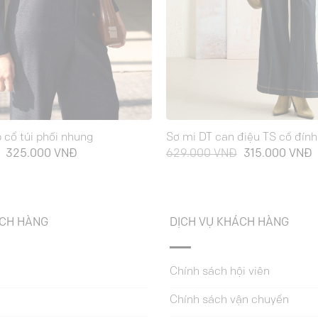
 cổ túi phối nhung
Sơ mi DT can điệu TS cổ đính
Giá
Giá
Giá
G
325.000
VNĐ
629.000
VNĐ
315.000
VNĐ
gốc
hiện
gốc
h
là:
tại
là:
t
649.000 VNĐ.
là:
629.000 VNĐ.
l
325.000 VNĐ.
3
ÁCH HÀNG
DỊCH VỤ KHÁCH HÀNG
Chính sách hội viên
Chính sách vận chuyển