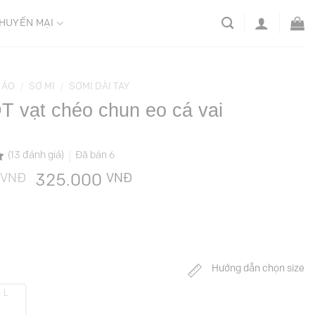
HUYẾN MẠI
ÁO
/
SƠ MI
/
SƠMI DÀI TAY
T vạt chéo chun eo cá vai
(
13
đánh giá)
Đã bán
6
VNĐ
Giá
VNĐ
Giá
325.000
gốc
hiện
là:
tại
649.000 VNĐ.
là:
325.000 VNĐ.
Hướng dẫn chọn size
L