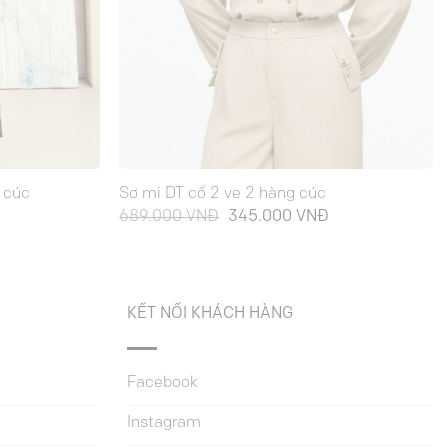
 cúc
Sơ mi DT cổ 2 ve 2 hàng cúc
iá
Giá
Giá
689.000
VNĐ
345.000
VNĐ
iện
gốc
hiện
ại
là:
tại
à:
689.000 VNĐ.
là:
15.000 VNĐ.
345.000 VNĐ.
KẾT NỐI KHÁCH HÀNG
Facebook
Instagram