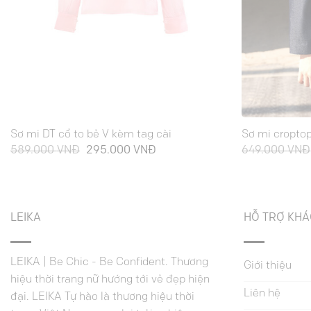
Sơ mi DT cổ to bẻ V kèm tag cài
Sơ mi croptop
Giá
Giá
589.000
VNĐ
295.000
VNĐ
649.000
VNĐ
gốc
hiện
là:
tại
589.000 VNĐ.
là:
295.000 VNĐ.
LEIKA
HỖ TRỢ KH
LEIKA | Be Chic - Be Confident. Thương
Giới thiệu
hiệu thời trang nữ hướng tới vẻ đẹp hiện
Liên hệ
đại. LEIKA Tự hào là thương hiệu thời