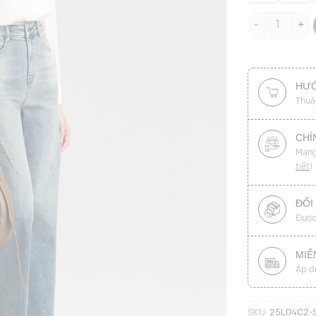
Sơ mi DT vạt c
HƯỚ
Thuậ
CHÍ
Mang
tiết
)
ĐỔI
Được
MIỄ
Áp d
SKU:
25L04C2-