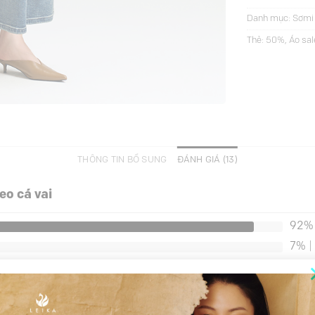
Danh mục:
Sơmi 
Thẻ:
50%
,
Áo sal
THÔNG TIN BỔ SUNG
ĐÁNH GIÁ (13)
eo cá vai
92%
7%
|
0%
|
0%
|
0%
|