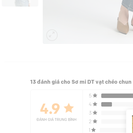
13 đánh giá cho
Sơ mi DT vạt chéo chun 
5
4
4.9
3
ĐÁNH GIÁ TRUNG BÌNH
2
1