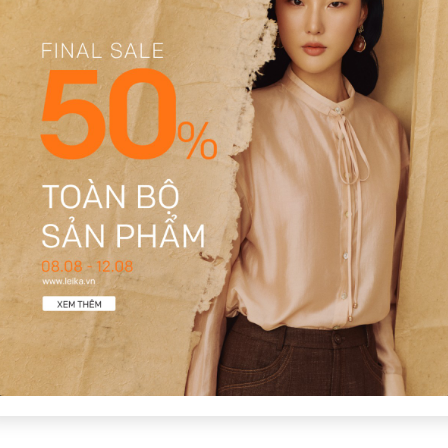
1
Có video
Có ảnh
, vải mềm mại.
ách thanh lịch , vải cao cấp.
hiều dáng người, hoàn thiện tinh tế, vải dễ giặt nhé.
ời thượng.
áng mát.