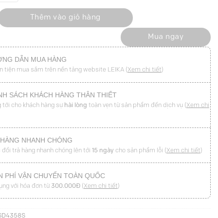
héo chun eo cá vai số lượng
Thêm vào giỏ hàng
Mua ngay
NG DẪN MUA HÀNG
n tiện mua sắm trên nền tảng website LEIKA (
Xem chi tiết
)
NH SÁCH KHÁCH HÀNG THÂN THIẾT
 tới cho khách hàng sự
hài lòng
toàn vẹn từ sản phẩm đến dịch vụ (
Xem chi
 HÀNG NHANH CHÓNG
 đổi trả hàng nhanh chóng lên tới
15 ngày
cho sản phẩm lỗi (
Xem chi tiết
)
N PHÍ VẬN CHUYỂN TOÀN QUỐC
ụng với hóa đơn từ
300.000Đ
(
Xem chi tiết
)
SD4358S