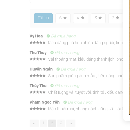
Tất cả
5
4
3
2
Vy Hoa
Đã mua hàng
Kiểu dáng phù hợp nhiều dáng người, tinh tế 
Được xếp
hạng
5
5
Thu Thuy
Đã mua hàng
sao
Vải thoáng mát, kiểu dáng thanh lịch, phong c
Được xếp
hạng
5
5
Huyền Ngân
Đã mua hàng
sao
Sản phẩm giống ảnh mẫu , kiểu dáng phù hợp n
Được xếp
hạng
5
5
Thùy Thu
Đã mua hàng
sao
Chất lượng vải tuyệt vời, tinh tế , kiểu dáng th
Được xếp
hạng
5
5
Pham Ngoc Yến
Đã mua hàng
sao
Mặc thoải mái, phong cách công sở , vải tho
Được xếp
hạng
5
5
sao
←
1
2
3
→